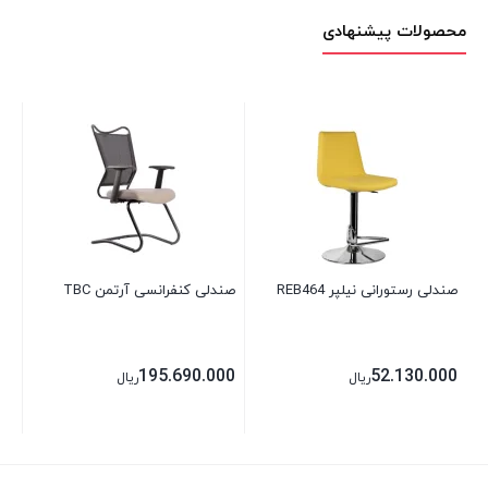
محصولات پیشنهادی
صندلی رستورانی نیلپر REB464
صندلی کنفرانسی آرتمن TBC
صند
00
195.690.000
52.130.000
ریال
ریال