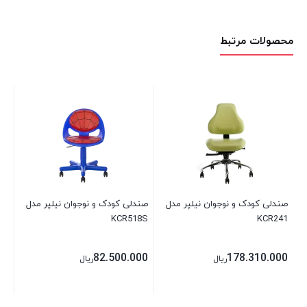
محصولات مرتبط
صن
4K
00
00
صندلی کودک و نوجوان نیلپر مدل
صندلی کودک و نوجوان نیلپر مدل
KCR518S
KCR241
82.500.000
178.310.000
ریال
ریال