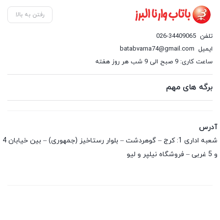
رفتن به بالا
تلفن
026-34409065
ایمیل
batabvarna74@gmail.com
ساعت کاری: 9 صبح الی 9 شب هر روز هفته
برگه های مهم
آدرس
شعبه اداری 1: کرج – گوهردشت – بلوار رستاخیز (جمهوری) – بین خیابان 4
و 5 غربی – فروشگاه نیلپر و لیو