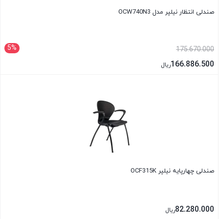
صندلی انتظار نیلپر مدل OCW740N3
5%
175.670.000
166.886.500
ریال
بستن
صندلی چهارپایه نیلپر OCF315K
82.280.000
ریال