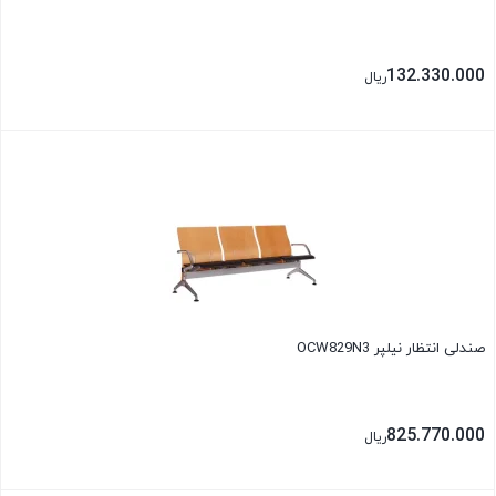
132.330.000
ریال
بستن
صندلی انتظار نیلپر OCW829N3
825.770.000
ریال