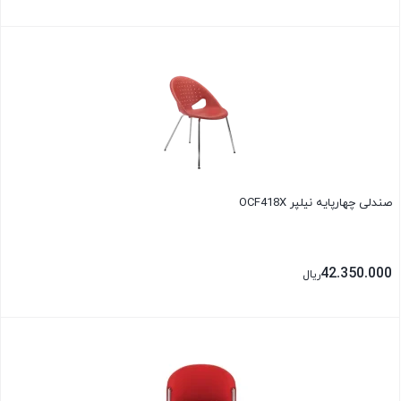
بستن
صندلی چهارپایه نیلپر OCF418X
42.350.000
ریال
بستن