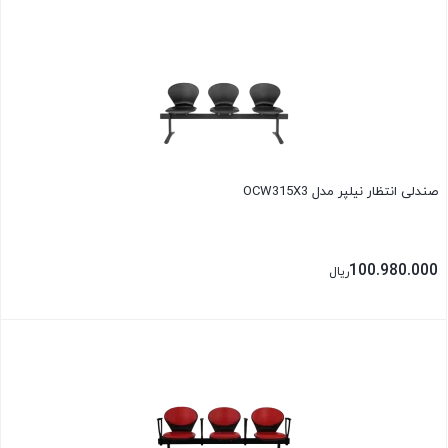
بستن
صندلی انتظار نیلپر مدل OCW315X3
100.980.000
ریال
بستن