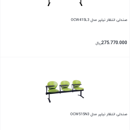
صندلی انتظار نیلپر مدل OCW415L3
275.770.000
ریال
بستن
صندلی انتظار نیلپر مدل OCW515N3