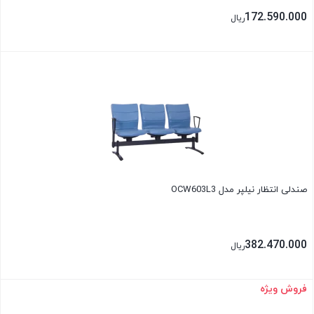
172.590.000
ریال
بستن
صندلی انتظار نیلپر مدل OCW603L3
382.470.000
ریال
فروش ویژه
بستن