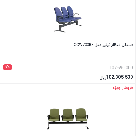
صندلی انتظار نیلپر مدل OCW700B3
5%
107.690.000
102.305.500
ریال
فروش ویژه
بستن