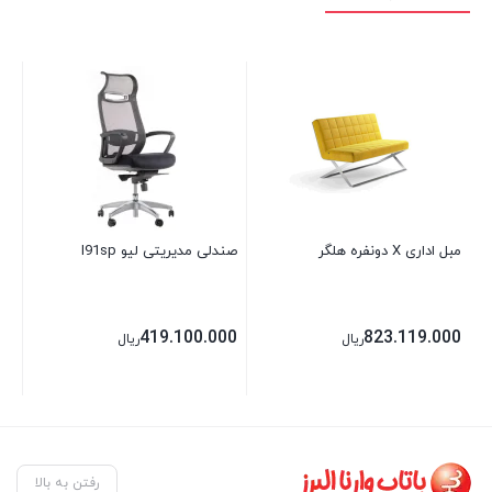
مبل اداری X دونفره هلگر
صندلی مدیریتی لیو I91sp
صن
8U
00
419.100.000
823.119.000
ریال
ریال
00
رفتن به بالا