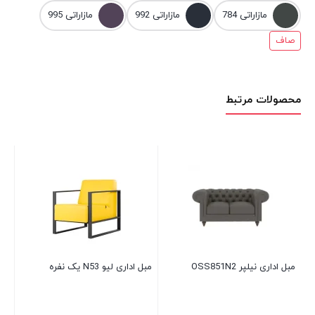
مازاراتی 784
مازاراتی 992
مازاراتی 995
صاف
محصولات مرتبط
مبل 
00
مبل اداری نیلپر OSS851N2
مبل اداری لیو N53 یک نفره