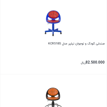
بستن
صندلی کودک و نوجوان نیلپر مدل KCR518S
82.500.000
ریال
بستن