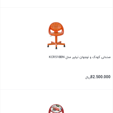
بستن
صندلی کودک و نوجوان نیلپر مدل KCR518BN
82.500.000
ریال
بستن