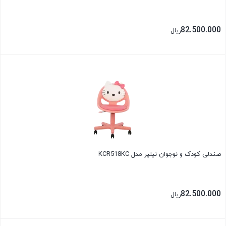
82.500.000
ریال
بستن
صندلی کودک و نوجوان نیلپر مدل KCR518KC
82.500.000
ریال