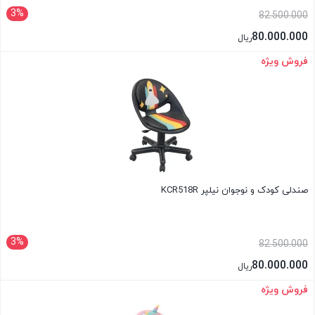
3%
82.500.000
80.000.000
ریال
فروش ویژه
بستن
صندلی کودک و نوجوان نیلپر KCR518R
3%
82.500.000
80.000.000
ریال
فروش ویژه
بستن