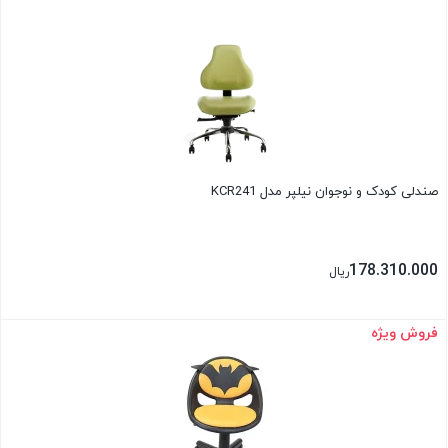
بستن
صندلی کودک و نوجوان نیلپر مدل KCR241
178.310.000
ریال
فروش ویژه
بستن