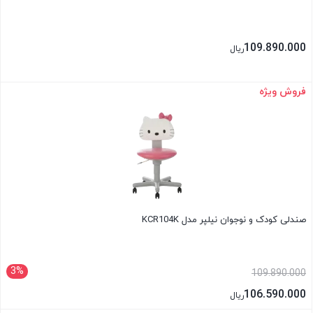
109.890.000
ریال
فروش ویژه
بستن
صندلی کودک و نوجوان نیلپر مدل KCR104K
3%
109.890.000
106.590.000
ریال