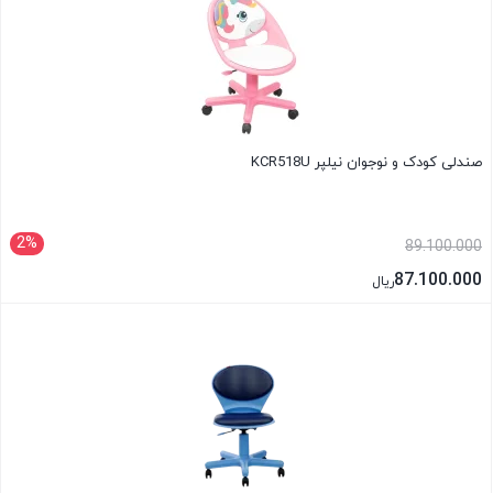
صندلی کودک و نوجوان نیلپر KCR518U
2%
89.100.000
87.100.000
ریال
بستن