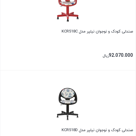
صندلی کودک و نوجوان نیلپر مدل KCR518C
92.070.000
ریال
بستن
صندلی کودک و نوجوان نیلپر مدل KCR518D