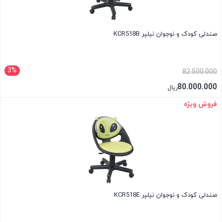
صندلی کودک و نوجوان نیلپر KCR518B
3%
82.500.000
80.000.000
ریال
فروش ویژه
بستن
صندلی کودک و نوجوان نیلپر KCR518E