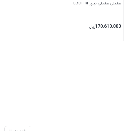
صندلی صنعتی نیلپر LCI311Ri
170.610.000
ریال
بستن