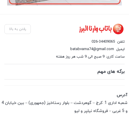
رفتن به بالا
تلفن
026-34409065
ایمیل
batabvarna74@gmail.com
ساعت کاری: 9 صبح الی 9 شب هر روز هفته
برگه های مهم
آدرس
شعبه اداری 1: کرج – گوهردشت – بلوار رستاخیز (جمهوری) – بین خیابان 4
و 5 غربی – فروشگاه نیلپر و لیو