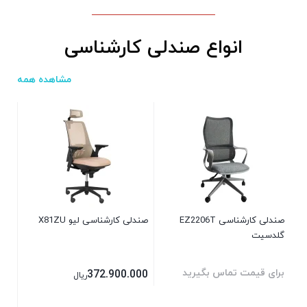
انواع صندلی کارشناسی
مشاهده همه
صندل
000
صندلی کارشناسی EZ2206T
صندلی کارشناسی لیو X81ZU
گلدسیت
برای قیمت تماس بگیرید
372.900.000
ریال