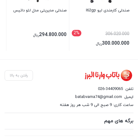
صندلی کارمندی لیو I62gp
صندلی مدیریتی مدل لئو داتیس
صند
2%
306.020.000
00
294.800.000
ریال
300.000.000
ریال
رفتن به بالا
تلفن
026-34409065
ایمیل
batabvarna74@gmail.com
ساعت کاری: 9 صبح الی 9 شب هر روز هفته
برگه های مهم