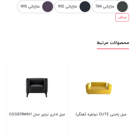
مازاراتی 784
مازاراتی 992
مازاراتی 995
صاف
محصولات مرتبط
مبل 
00
مبل راحتی CUTE دونفره (هلگر)
مبل اداری نیلپر مدل OSS878WN1