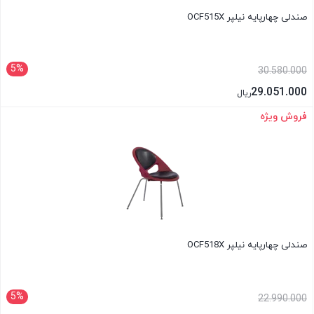
صندلی چهارپایه نیلپر OCF515X
5%
30.580.000
29.051.000
ریال
فروش ویژه
بستن
صندلی چهارپایه نیلپر OCF518X
5%
22.990.000