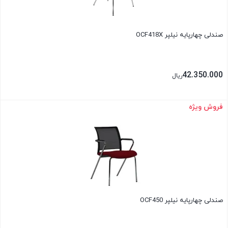
صندلی چهارپایه نیلپر OCF418X
42.350.000
ریال
فروش ویژه
بستن
صندلی چهارپایه نیلپر OCF450