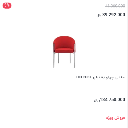
5%
41.360.000
39.292.000
ریال
بستن
صندلی چهارپایه نیلپر OCF505X
134.750.000
ریال
فروش ویژه
بستن