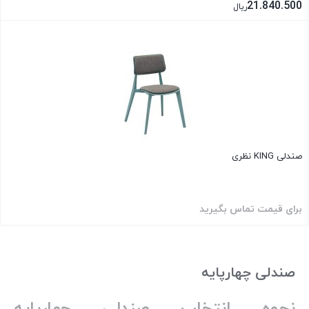
21.840.500
ریال
بستن
صندلی KING نظری
برای قیمت تماس بگیرید
بستن
صندلی چهارپایه