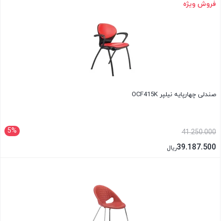
فروش ویژه
بستن
صندلی چهارپایه نیلپر OCF415K
5%
41.250.000
39.187.500
ریال
بستن