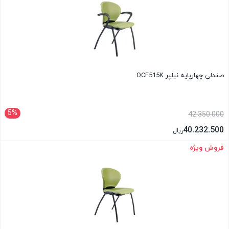
صندلی چهارپایه نیلپر OCF515K
5%
42.350.000
40.232.500
ریال
فروش ویژه
بستن