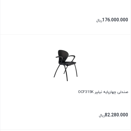
176.000.000
ریال
بستن
صندلی چهارپایه نیلپر OCF315K
82.280.000
ریال