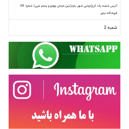
آدرس شعبه یک: کرج/رجایی شهر، بلوار/بین خیابان چهارم و پنجم غربی/ شماره 43/
فروشگاه نیلپر
شعبه 2