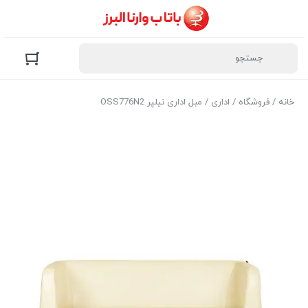
خانه
/
فروشگاه
/
اداری
/ مبل اداری نیلپر OSS776N2