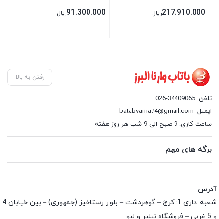
00
91.300.000
217.910.000
ریال
ریال
رفتن به بالا
تلفن
026-34409065
ایمیل
batabvarna74@gmail.com
ساعت کاری: 9 صبح الی 9 شب هر روز هفته
برگه های مهم
آدرس
شعبه اداری 1: کرج – گوهردشت – بلوار رستاخیز (جمهوری) – بین خیابان 4
و 5 غربی – فروشگاه نیلپر و لیو