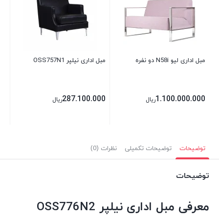
00
مبل اداری لیو N58i دو نفره
مبل اداری نیلپر OSS757N1
287.100.000
1.100.000.000
ریال
ریال
توضیحات
توضیحات تکمیلی
نظرات (0)
توضیحات
معرفی مبل اداری نیلپر OSS776N2