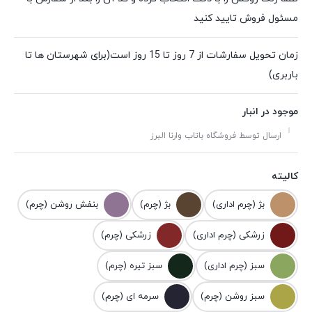
مسئول فروش تایید کنید
زمان تحویل سفارشات از 7 روز تا 15 روز است(برای شهرستان ها تا
باربری)
موجود در انبار
ارسال توسط فروشگاه باتاب وارنا البرز
کالیته
بژ (چرم اداری)
بژ (چرم)
بنفش روشن (چرم)
زرشکی (چرم اداری)
زرشکی (چرم)
سبز (چرم اداری)
سبز تیره (چرم)
سبز روشن (چرم)
سرمه ای (چرم)