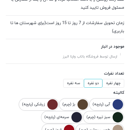
مسئول فروش تایید کنید
زمان تحویل سفارشات از 7 روز تا 15 روز است(برای شهرستان ها تا
باربری)
موجود در انبار
ارسال توسط فروشگاه باتاب وارنا البرز
تعداد نفرات
چهار نفره
دو نفره
سه نفره
کالیته
آبی (پارچه)
بژ (چرم)
زرشکی (پارچه)
سبز تیره (چرم)
سرمه‌ای (پارچه)