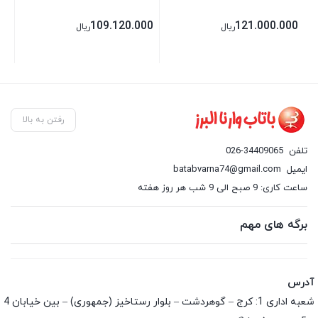
00
109.120.000
121.000.000
ریال
ریال
رفتن به بالا
تلفن
026-34409065
ایمیل
batabvarna74@gmail.com
ساعت کاری: 9 صبح الی 9 شب هر روز هفته
برگه های مهم
آدرس
شعبه اداری 1: کرج – گوهردشت – بلوار رستاخیز (جمهوری) – بین خیابان 4