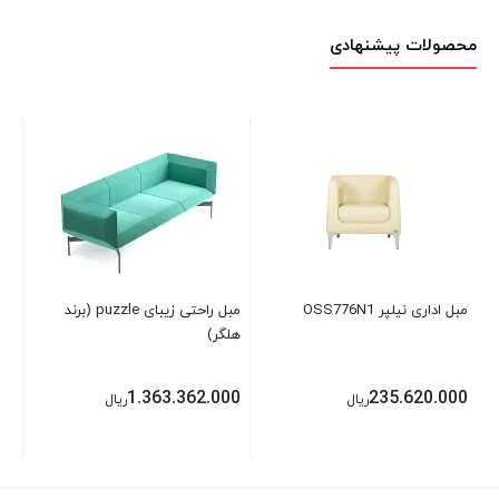
محصولات پیشنهادی
مبل اداری نیلپر OSS776N1
مبل راحتی زیبای puzzle (برند
صند
هلگر)
00
1.363.362.000
235.620.000
ریال
ریال
00