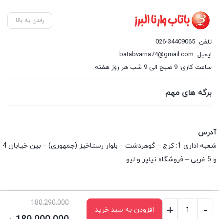
رفتن به بالا
تلفن
026-34409065
ایمیل
batabvarna74@gmail.com
ساعت کاری: 9 صبح الی 9 شب هر روز هفته
برگه های مهم
آدرس
شعبه اداری 1: کرج – گوهردشت – بلوار رستاخیز (جمهوری) – بین خیابان 4
و 5 غربی – فروشگاه نیلپر و لیو
قیمت
180.290.000
+
-
افزودن به سبد خرید
صندلی
اصلی: