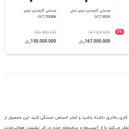
صندلی کارمندی نیلپر مدل
صندلی کارمندی نیلپر
OCT700BN
OCT505X
3%
150.480.000
167.420.000
150.000.000
167.000.000
ریال
ریال
ن کاری بالاتری داشته باشید و کمتر احساس خستگی کنید. این محصول از
لیو I62g بر پایه اصول ارگونومی طراحی و ساخته شده، کمک می‌کند تا از آسیب‌ها و پیامدهای جدی در اثر نشستن طولانی‌مدت