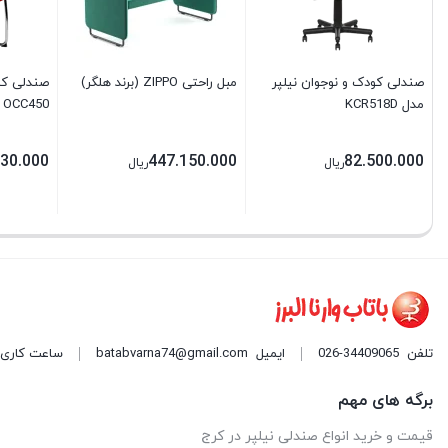
صندلی کودک و نوجوان نیلپر
مبل راحتی ZIPPO (برند هلگر)
صندلی کنف
مدل KCR518D
OCC450
530.000
447.150.000
82.500.000
ریال
ریال
تلفن
026-34409065
ایمیل
batabvarna74@gmail.com
ساعت کاری: 9 صبح الی 9 شب هر روز ه
برگه های مهم
قیمت و خرید انواع صندلی نیلپر در کرج