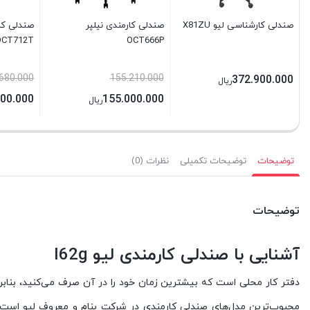
صندلی کارشناسی لیو X81ZU
صندلی کارمندی نیلپر
صندلی کار
OCT712T
OCT666P
680.000
155.210.000
372.900.000
ریال
000.000
155.000.000
ریال
توضیحات
توضیحات تکمیلی
نظرات (0)
توضیحات
آشنایی با صندلی کارمندی لیو I62g
دفتر کار محلی است که بیشترین زمان خود را در آن صرف می‌کنید، بنابر