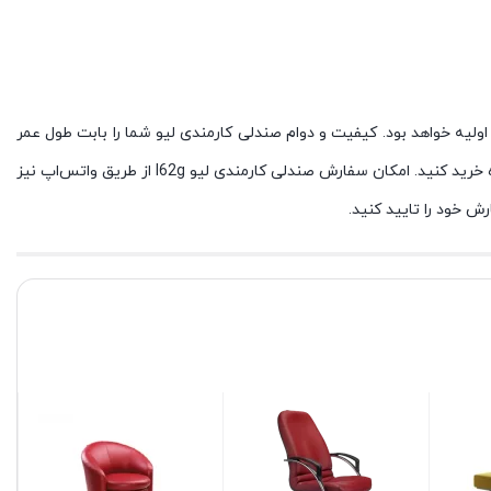
ولیه خواهد بود. کیفیت و دوام صندلی کارمندی لیو شما را بابت طول عمر
مفید صندلی آسوده‌خاطر می‌کند. فروشگاه ما دارای نمایندگی نیلپردر کرج است. علاوه بر سفارش غیرحضوری می‌توانید به‌صورت حضوری نیز از فروشگاه خرید کنید. امکان سفارش صندلی کارمندی لیو I62g از طریق واتس‌اپ نیز
ش خود را تایید کنید.