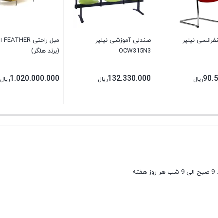
رانسی نیلپر
صندلی آموزشی نیلپر
مبل ر
OCW315N3
(برند هلگر)
1.020.000.000
132.330.000
90.
ریال
ریال
ریال
فته