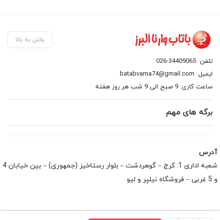
رفتن به بالا
تلفن
026-34409065
ایمیل
batabvarna74@gmail.com
ساعت کاری: 9 صبح الی 9 شب هر روز هفته
برگه های مهم
آدرس
شعبه اداری 1: کرج – گوهردشت – بلوار رستاخیز (جمهوری) – بین خیابان 4
و 5 غربی – فروشگاه نیلپر و لیو