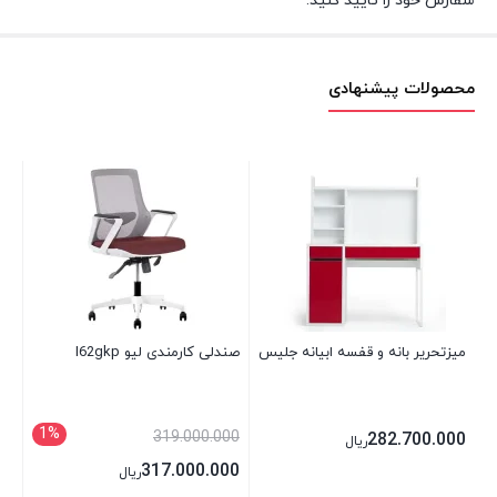
سفارش خود را تایید کنید.
محصولات پیشنهادی
میزتحریر بانه و قفسه ابیانه جلیس
صندلی کارمندی لیو I62gkp
صند
1%
319.000.000
00
282.700.000
ریال
317.000.000
ریال