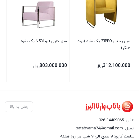
مبل راحتی ZIPPO یک نفره (برند
مبل اداری لیو N53i یک نفره
مبل 
هلگر)
00
803.000.000
312.100.000
ریال
ریال
رفتن به بالا
تلفن
026-34409065
ایمیل
batabvarna74@gmail.com
ساعت کاری: 9 صبح الی 9 شب هر روز هفته