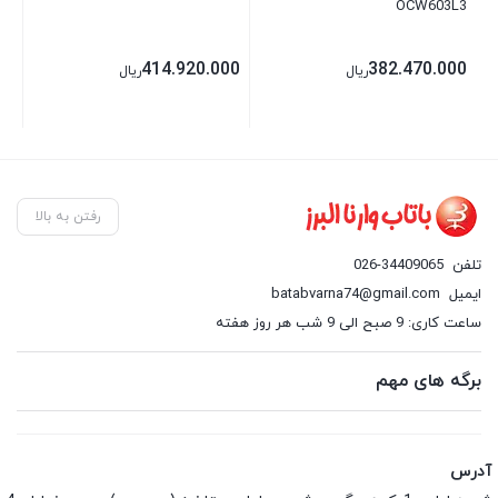
OCW603L3
00
414.920.000
382.470.000
ریال
ریال
رفتن به بالا
تلفن
026-34409065
ایمیل
batabvarna74@gmail.com
ساعت کاری: 9 صبح الی 9 شب هر روز هفته
برگه های مهم
آدرس