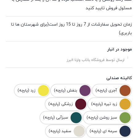
مسئول فروش تایید کنید
زمان تحویل سفارشات از 7 روز تا 15 روز است(برای شهرستان ها تا
باربری)
موجود در انبار
ارسال توسط فروشگاه باتاب وارنا البرز
کالیته صندلی
آجری (پارچه)
بنفش (پارچه)
زرد (پارچه)
زرد تیره (پارچه)
زرشکی (پارچه)
سبز روشن (پارچه)
سبزآبی (پارچه)
سرمه ای (پارچه)
سفید (پارچه)