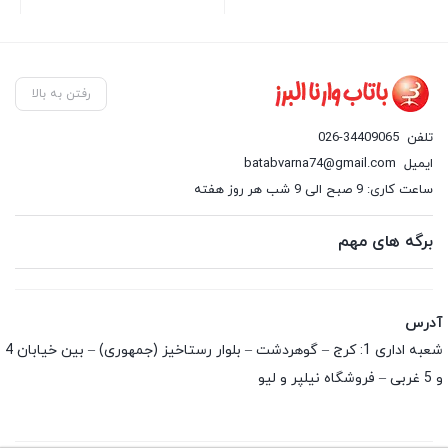
رفتن به بالا
تلفن
026-34409065
ایمیل
batabvarna74@gmail.com
ساعت کاری: 9 صبح الی 9 شب هر روز هفته
برگه های مهم
آدرس
شعبه اداری 1: کرج – گوهردشت – بلوار رستاخیز (جمهوری) – بین خیابان 4
و 5 غربی – فروشگاه نیلپر و لیو