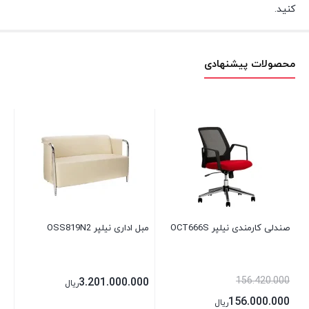
کنید.
محصولات پیشنهادی
صندلی کارمندی نیلپر OCT666S
مبل اداری نیلپر OSS819N2
مبل 
156.420.000
00
3.201.000.000
ریال
156.000.000
ریال