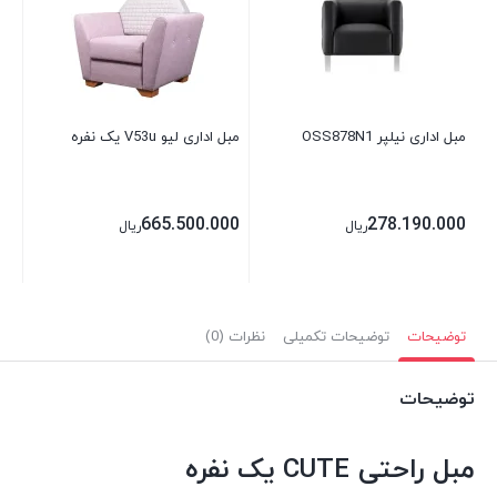
00
مبل اداری نیلپر OSS878N1
مبل اداری لیو V53u یک نفره
665.500.000
278.190.000
ریال
ریال
توضیحات
توضیحات تکمیلی
نظرات (0)
توضیحات
مبل راحتی CUTE یک نفره