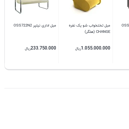
0
مبل تختخواب شو یک نفره
مبل اداری نیلپر OSS722N2
CHANGE (هلگر)
233.750.000
1.055.000.000
ریال
ریال