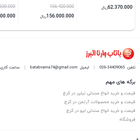
330.000
156.420.000
62.370.000
ریال
000.000
156.000.000
ریال
تلفن
026-34409065
ایمیل
batabvarna74@gmail.com
ساعت کاری: 9 صبح الی 9 شب هر روز ه
برگه های مهم
قیمت و خرید انواع صندلی نیلپر در کرج
قیمت و خرید محصولات آرتمن در کرج
قیمت و خرید انواع صندلی لیو در کرج
فروشگاه