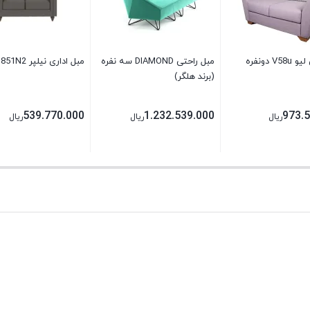
V دونفره
مبل راحتی DIAMOND سه نفره
مبل اداری نیلپر OSS851N2
(برند هلگر)
539.770.000
1.232.539.000
973.
ریال
ریال
ریال