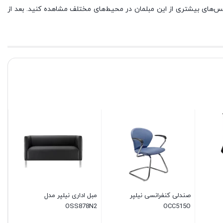
س‌های بیشتری از این مبلمان در محیط‌های مختلف مشاهده کنید. بعد از
صندلی کنفرانسی نیلپر
مبل اداری نیلپر مدل
صن
50
OSS878N2
OCC515O