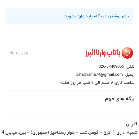
برای نوشتن دیدگاه باید
وارد بشوید
.
رفتن به بالا
تلفن
026-34409065
ایمیل
batabvarna74@gmail.com
ساعت کاری: 9 صبح الی 9 شب هر روز هفته
برگه های مهم
آدرس
شعبه اداری 1: کرج – گوهردشت – بلوار رستاخیز (جمهوری) – بین خیابان 4