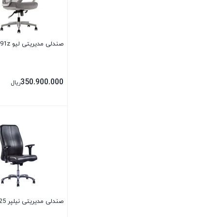
صندلی مدیریتی لیو I91z
350.900.000
ریال
بستن
صندلی مدیریتی نیلپر OCM825