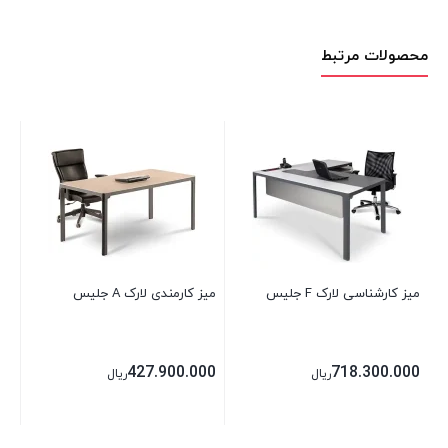
محصولات مرتبط
ال
00
میز کارشناسی لارک F جلیس
میز کارمندی لارک A جلیس
427.900.000
718.300.000
ریال
ریال