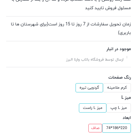
مسئول فروش تایید کنید
زمان تحویل سفارشات از 7 روز تا 15 روز است(برای شهرستان ها تا
باربری)
موجود در انبار
ارسال توسط فروشگاه باتاب وارنا البرز
رنگ صفحات
کرم ملامینه
گردویی تیره
میز L
میز L چپ
میز L راست
ابعاد
220*186*74
صاف