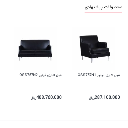
محصولات پیشنهادی
مبل اداری نیلپر OSS757N1
مبل اداری نیلپر OSS757N2
صند
بر
408.760.000
287.100.000
ریال
ریال