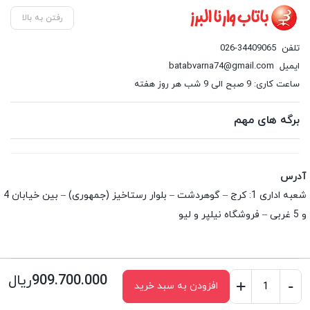
رفتن به بالا
تلفن
026-34409065
ایمیل
batabvarna74@gmail.com
ساعت کاری: 9 صبح الی 9 شب هر روز هفته
برگه های مهم
آدرس
شعبه اداری 1: کرج – گوهردشت – بلوار رستاخیز (جمهوری) – بین خیابان 4
و 5 غربی – فروشگاه نیلپر و لیو
909.700.000
ریال
+
-
افزودن به سبد خرید
میز