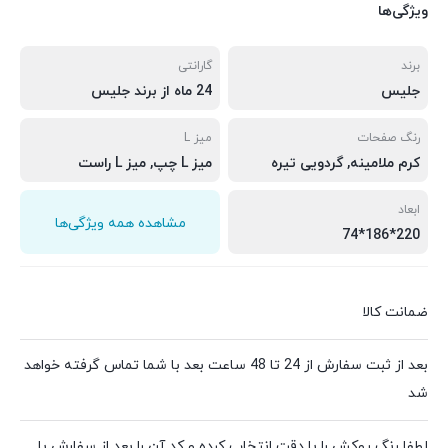
ویژگی‌ها
برند
گارانتی
جلیس
24 ماه از برند جلیس
رنگ صفحات
میز L
کرم ملامینه, گردویی تیره
میز L چپ, میز L راست
ابعاد
مشاهده همه ویژگی‌ها
220*186*74
ضمانت کالا
بعد از ثبت سفارش از 24 تا 48 ساعت بعد با شما تماس گرفته خواهد
شد
لطفا رنگ روکش را با دقت انتخاب کرده و کد آن را بعد از سفارش با