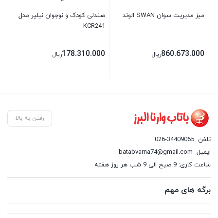
میز مدیریت سوان SWAN الوند
صندلی کودک و نوجوان نیلپر مدل
صند
KCR241
00
178.310.000
860.673.000
ریال
ریال
رفتن به بالا
تلفن
026-34409065
ایمیل
batabvarna74@gmail.com
ساعت کاری: 9 صبح الی 9 شب هر روز هفته
برگه های مهم