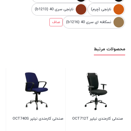
نارنجی (چرم)
نارنجی سری 40 (b1213)
نسکافه ای سری 40 (b1216)
صاف
محصولات مرتبط
صند
00
صندلی کارمندی نیلپر OCT712T
صندلی کارمندی نیلپر OCT740S