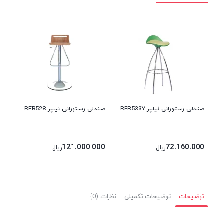
صند
00
صندلی رستورانی نیلپر REB533Y
صندلی رستورانی نیلپر REB528
121.000.000
72.160.000
ریال
ریال
توضیحات
توضیحات تکمیلی
نظرات (0)