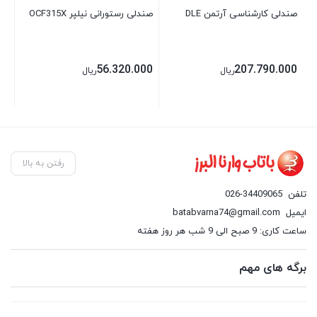
صندلی کارشناسی آرتمن DLE
صندلی رستورانی نیلپر OCF315X
صند
00
56.320.000
207.790.000
ریال
ریال
00
رفتن به بالا
تلفن
026-34409065
ایمیل
batabvarna74@gmail.com
ساعت کاری: 9 صبح الی 9 شب هر روز هفته
برگه های مهم