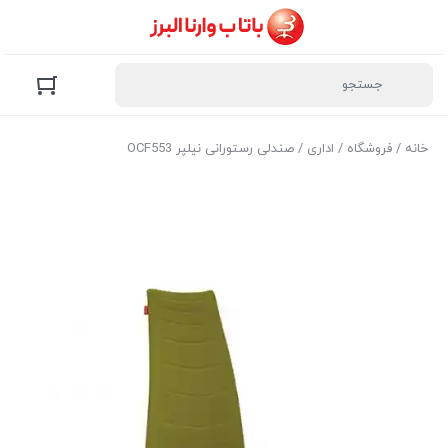
خانه
/
فروشگاه
/
اداری
/ صندلی رستورانی نیلپر OCF553