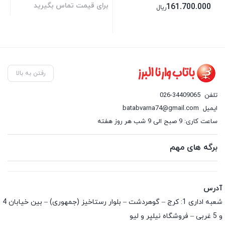
برای قیمت تماس بگیرید
00
161.700.000
ریال
رفتن به بالا
تلفن
026-34409065
ایمیل
batabvarna74@gmail.com
ساعت کاری: 9 صبح الی 9 شب هر روز هفته
برگه های مهم
آدرس
شعبه اداری 1: کرج – گوهردشت – بلوار رستاخیز (جمهوری) – بین خیابان 4
و 5 غربی – فروشگاه نیلپر و لیو