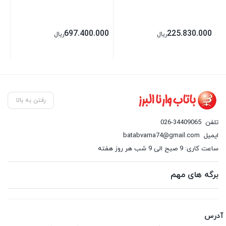
00
697.400.000
225.830.000
ریال
ریال
رفتن به بالا
تلفن
026-34409065
ایمیل
batabvarna74@gmail.com
ساعت کاری: 9 صبح الی 9 شب هر روز هفته
برگه های مهم
آدرس