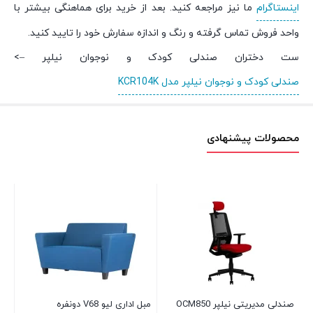
اینستاگرام
ما نیز مراجعه کنید. بعد از خرید برای هماهنگی بیشتر با
واحد فروش تماس گرفته و رنگ و اندازه سفارش خود را تایید کنید.
ست دختران صندلی کودک و نوجوان نیلپر –>
صندلی کودک و نوجوان نیلپر مدل KCR104K
محصولات پیشنهادی
صندلی مدیریتی نیلپر OCM850
مبل اداری لیو V68 دونفره
مبل 