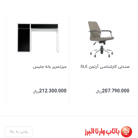
صندلی کارشناسی آرتمن DLE
میزتحریر بانه جلیس
صند
00
212.300.000
207.790.000
ریال
ریال
رفتن به بالا