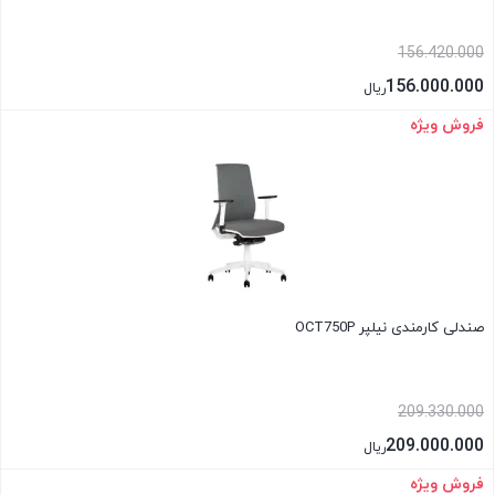
156.420.000
156.000.000
ریال
فروش ویژه
بستن
صندلی کارمندی نیلپر OCT750P
209.330.000
209.000.000
ریال
فروش ویژه
بستن