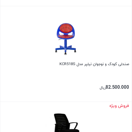
بستن
صندلی کودک و نوجوان نیلپر مدل KCR518S
82.500.000
ریال
فروش ویژه
بستن