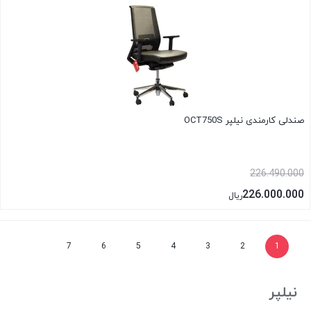
صندلی کارمندی نیلپر OCT750S
226.490.000
226.000.000
ریال
بستن
7
6
5
4
3
2
1
نیلپر