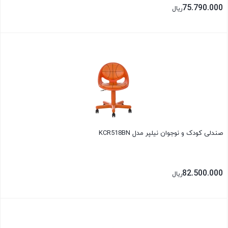
75.790.000
ریال
بستن
صندلی کودک و نوجوان نیلپر مدل KCR518BN
82.500.000
ریال
بستن