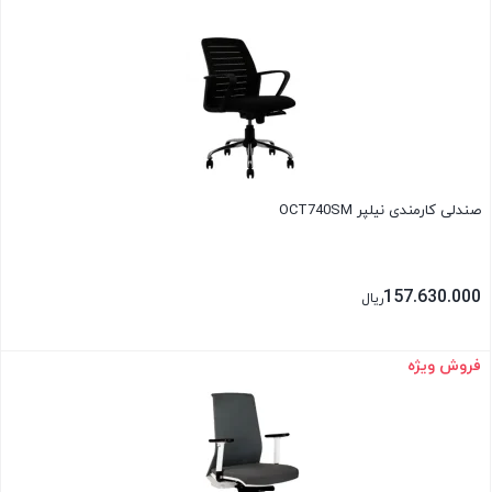
بستن
صندلی کارمندی نیلپر OCT740SM
157.630.000
ریال
فروش ویژه
بستن