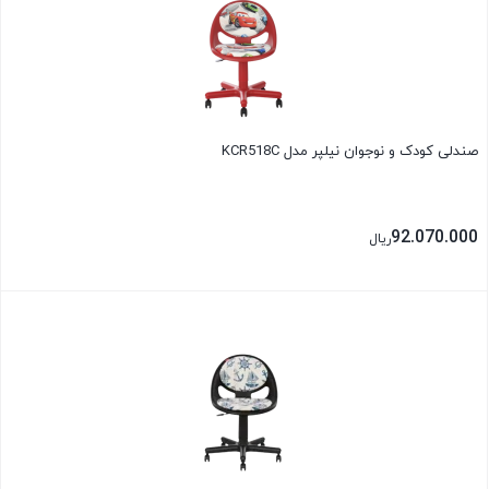
صندلی کودک و نوجوان نیلپر مدل KCR518C
92.070.000
ریال
بستن