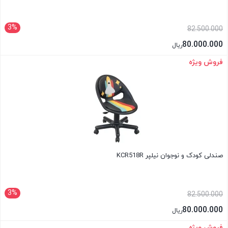
3%
82.500.000
80.000.000
ریال
فروش ویژه
بستن
صندلی کودک و نوجوان نیلپر KCR518R
3%
82.500.000
80.000.000
ریال
فروش ویژه