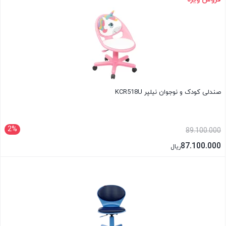
بستن
صندلی کودک و نوجوان نیلپر KCR518U
2%
89.100.000
87.100.000
ریال
بستن