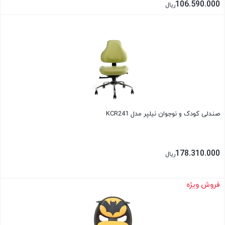
106.590.000
ریال
بستن
صندلی کودک و نوجوان نیلپر مدل KCR241
178.310.000
ریال
فروش ویژه
بستن