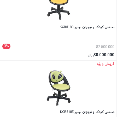
صندلی کودک و نوجوان نیلپر KCR518B
3%
82.500.000
80.000.000
ریال
فروش ویژه
بستن
صندلی کودک و نوجوان نیلپر KCR518E