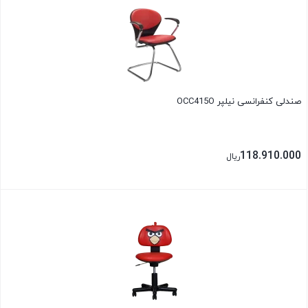
صندلی کنفرانسی نیلپر OCC415O
118.910.000
ریال
بستن