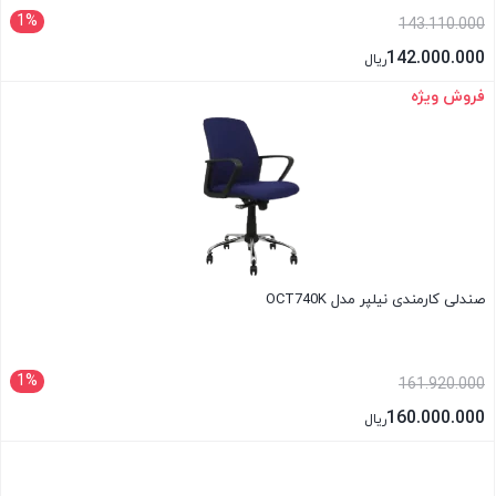
1%
143.110.000
142.000.000
ریال
فروش ویژه
بستن
صندلی کارمندی نیلپر مدل OCT740K
1%
161.920.000
160.000.000
ریال
بستن