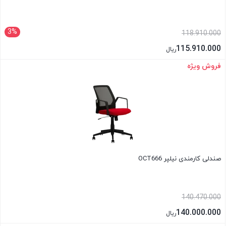
3%
118.910.000
115.910.000
ریال
فروش ویژه
بستن
صندلی کارمندی نیلپر OCT666
140.470.000
140.000.000
ریال