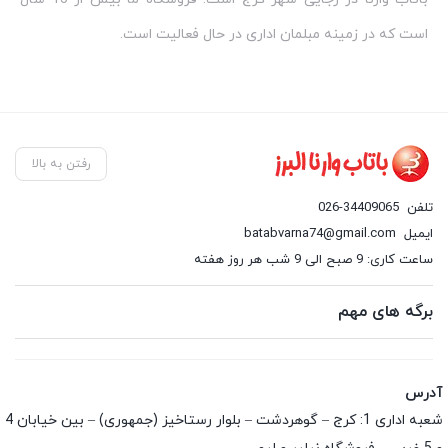
است که در زمینه مبلمان اداری در حال فعالیت است.
رفتن به بالا
تلفن
026-34409065
ایمیل
batabvarna74@gmail.com
ساعت کاری: 9 صبح الی 9 شب هر روز هفته
برگه های مهم
آدرس
شعبه اداری 1: کرج – گوهردشت – بلوار رستاخیز (جمهوری) – بین خیابان 4