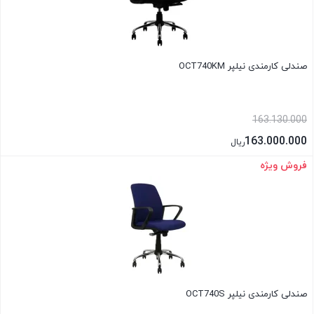
صندلی کارمندی نیلپر OCT740KM
163.130.000
163.000.000
ریال
فروش ویژه
بستن
صندلی کارمندی نیلپر OCT740S