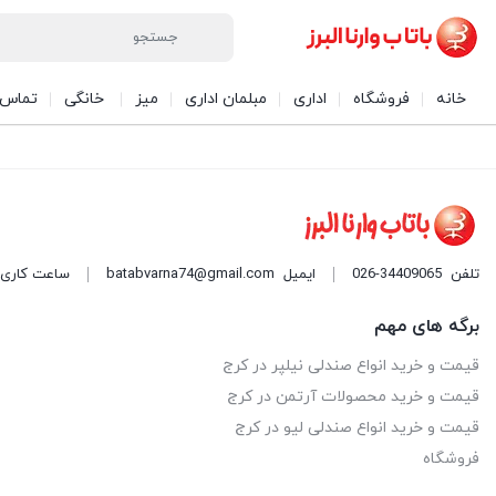
خانه
فروشگاه
اداری
مبلمان اداری
میز
خانگی
تماس ب
تلفن
026-34409065
ایمیل
batabvarna74@gmail.com
ساعت کاری: 9 صبح الی 9 شب هر روز ه
برگه های مهم
قیمت و خرید انواع صندلی نیلپر در کرج
قیمت و خرید محصولات آرتمن در کرج
قیمت و خرید انواع صندلی لیو در کرج
فروشگاه