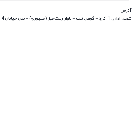
آدرس
شعبه اداری 1: کرج – گوهردشت – بلوار رستاخیز (جمهوری) – بین خیابان 4 و 5 غربی – فروشگاه نیلپر و لیو